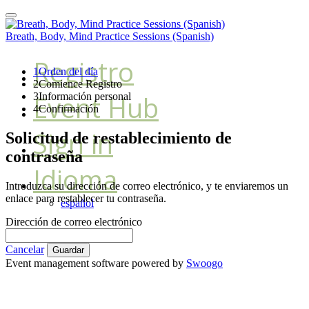
Breath, Body, Mind Practice Sessions (Spanish)
Registro
1
Orden del día
2
Comience Registro
Event Hub
3
Información personal
4
Confirmación
Sign in
Solicitud de restablecimiento de
contraseña
Idioma
Introduzca su dirección de correo electrónico, y te enviaremos un
enlace para restablecer tu contraseña.
español
Dirección de correo electrónico
Cancelar
Guardar
Event management software powered by
Swoogo